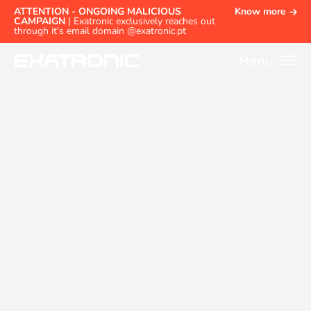
ATTENTION - ONGOING MALICIOUS
Know more
CAMPAIGN
| Exatronic exclusively reaches out
through it's email domain @exatronic.pt
Menu