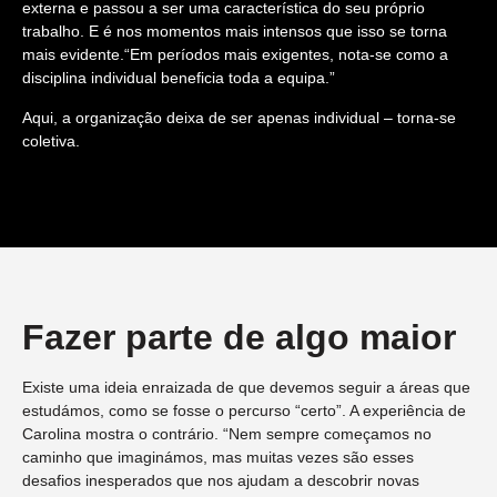
externa e passou a ser uma característica do seu próprio
trabalho. E é nos momentos mais intensos que isso se torna
mais evidente.“Em períodos mais exigentes, nota-se como a
disciplina individual beneficia toda a equipa.”
Aqui, a organização deixa de ser apenas individual – torna-se
coletiva.
Fazer parte de algo maior
Existe uma ideia enraizada de que devemos seguir a áreas que
estudámos, como se fosse o percurso “certo”. A experiência de
Carolina mostra o contrário. “Nem sempre começamos no
caminho que imaginámos, mas muitas vezes são esses
desafios inesperados que nos ajudam a descobrir novas