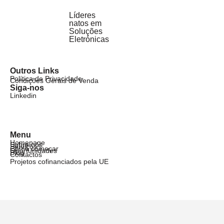
Líderes
natos em
Soluções
Eletrónicas
Outros Links
Política de Privacidade
Condições Gerais de Venda
Siga-nos
Linkedin
Menu
Homepage
Sobre nós
Serviços
Como começar
Oportunidades
Blog
Contactos
Projetos cofinanciados pela UE