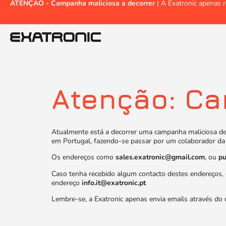
ATENÇÃO - Campanha maliciosa a decorrer
| A Exatronic apenas r
Atenção: C
Atualmente está a decorrer uma campanha maliciosa de 
em Portugal, fazendo-se passar por um colaborador da 
Os endereços como
sales.exatronic@gmail.com
, ou
pu
Caso tenha recebido algum contacto destes endereços, 
endereço
info.it@exatronic.pt
Lembre-se, a Exatronic apenas envia emails através do