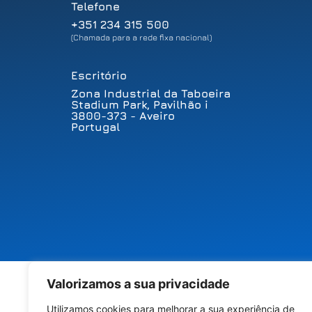
Telefone
+351 234 315 500
(Chamada para a rede fixa nacional)
Escritório
Zona Industrial da Taboeira
Stadium Park, Pavilhão i
3800-373 - Aveiro
Portugal
Valorizamos a sua privacidade
Líderes natos
em Soluções
Utilizamos cookies para melhorar a sua experiência de