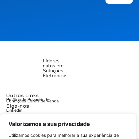
Líderes
natos em
Soluções
Eletrónicas
Outros Links
Política de Privacidade
Condições Gerais de Venda
Siga-nos
Linkedin
Valorizamos a sua privacidade
Menu
Utilizamos cookies para melhorar a sua experiência de