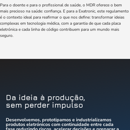
Para o doente e para o profissional de saúde, o MDR oferece o bem
mais precioso na saúde: confiança. E para a Exatronic, este regulamento
é o contexto ideal para reafirmar o que nos define: transformar ideias
complexas em tecnologia médica, com a garantia de que cada placa
eletrónica e cada linha de código contribuem para um mundo mais
seguro.
Da ideia à produção,
sem perder impulso
Desenvolvemos, prototipamos e industrializamos
produtos eletrónicos com continuidade entre cada
fase,reduzindo riscos, acelerar decisões e preparar a