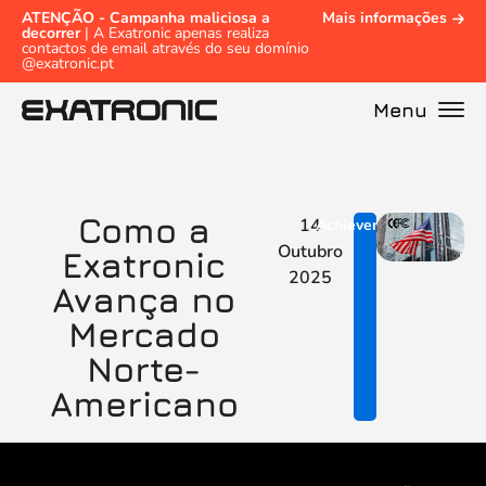
ATENÇÃO - Campanha maliciosa a
Mais informações
decorrer
| A Exatronic apenas realiza
contactos de email através do seu domínio
@exatronic.pt
Menu
Como a
14
Achievements
Outubro
Exatronic
2025
Avança no
Mercado
Norte-
Americano