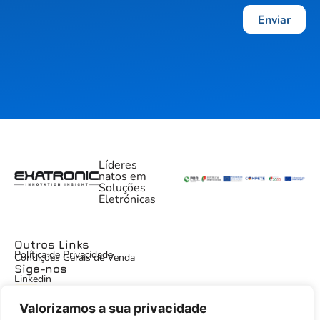
Enviar
Líderes
natos em
Soluções
Eletrónicas
Outros Links
Política de Privacidade
Condições Gerais de Venda
Siga-nos
Linkedin
Valorizamos a sua privacidade